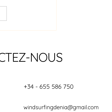
ng foil est-il votre
eau sport ?
CTEZ-NOUS
+34 - 655 586 750
windsurfingdenia@gmail.com