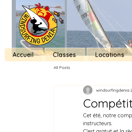
Accueil
Classes
Locations
All Posts
windsurfingdenia
Compétiti
Cet été, notre compét
instructeurs.
C'est gratuit et la rè