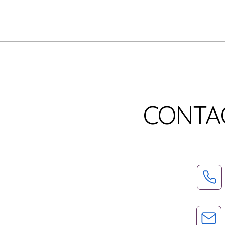
Dénia, l'autre cité du vent
Le wi
nouv
CONTA