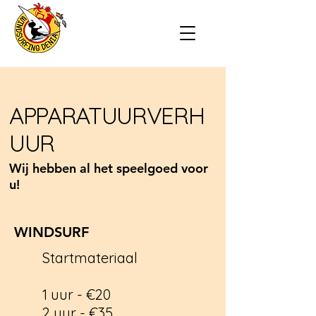
APPARATUURVERH
UUR
Wij hebben al het speelgoed voor
u!
WINDSURF
Startmateriaal
1 uur - €20
2 uur - €35