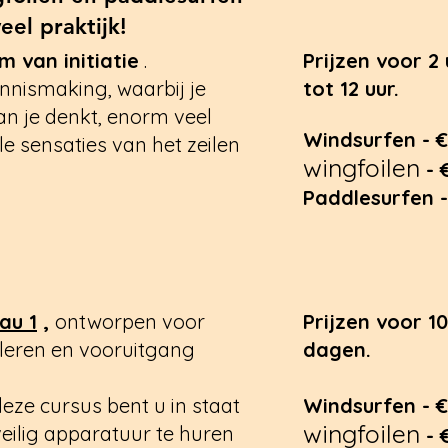
eel praktijk!
m van initiatie
.
Prijzen voor 2 
ennismaking, waarbij je
tot 12 uur.
an je denkt, enorm veel
Windsurfen - 
lle sensaties van het zeilen
wingfoilen
- 
Paddlesurfen 
au 1
,
ontworpen voor
Prijzen voor 10
 leren en vooruitgang
dagen.
eze cursus bent u in staat
Windsurfen - 
wingfoilen
eilig apparatuur te huren
- 