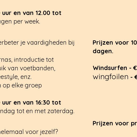
0 uur en van 12.00 tot
agen per week.
rbeter je vaardigheden bij
Prijzen voor 10
dagen.
nas, introductie tot
Windsurfen - 
uik van voetbanden,
wingfoilen
eestyle, enz.
- 
 op elke groep
0 uur en van 16:30 tot
ndag tot en met zaterdag.
Prijzen voor pr
helemaal voor jezelf?