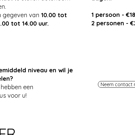
en.
1 persoon - €1
n gegeven van
10.00 tot
2 personen - €
.00 tot 14.00 uur.
emiddeld niveau en wil je
elen?
Neem contact 
 hebben een
s voor u!
ER