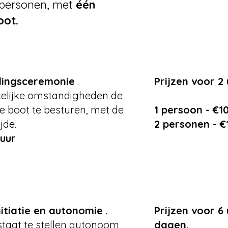
 personen, met
één
oot.
dingsceremonie
.
Prijzen voor 2 
elijke omstandigheden de
de boot te besturen, met de
1 persoon - €1
jde.
2 personen - €
 uur
nitiatie en autonomie
.
Prijzen voor 6 
 staat te stellen autonoom
dagen.