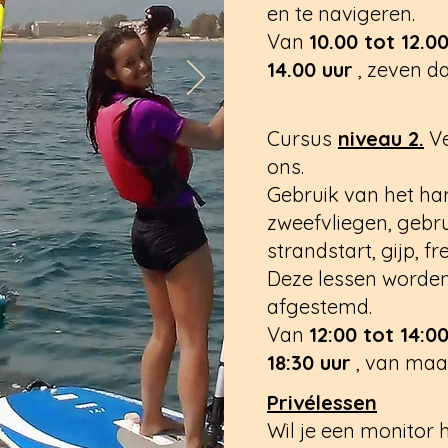
en te navigeren.
Van
10.00 tot 12.0
14.00 uur
, zeven d
Cursus
niveau 2.
Ve
ons.
Gebruik van het har
zweefvliegen, gebr
strandstart, gijp, fr
Deze lessen worden
afgestemd.
Van
12:00 tot 14:0
18:30 uur
, van maa
Privélessen
Wil je een monitor 