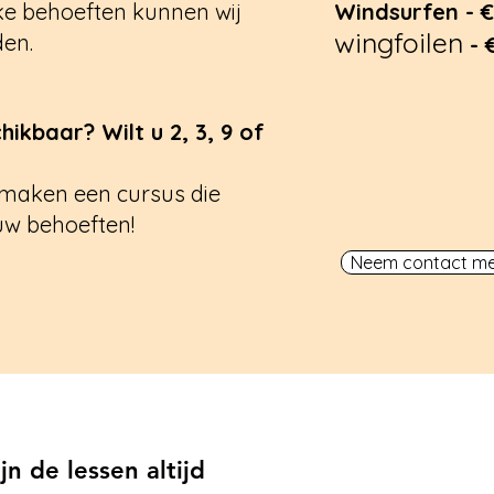
eke behoeften
kunnen wij
Windsurfen - 
wingfoilen
den.
- 
ikbaar? Wilt u 2, 3, 9 of
maken een cursus die
 uw behoeften!
Neem contact me
n de lessen altijd