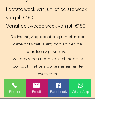
Laatste week van juni of eerste week
van juli: €160
Vanaf de tweede week van juli: €180
De inschrijving opent begin mei, maar
deze activiteit is
erg
populair en de
plaatsen zijn snel vol.
Wij adviseren u om zo snel
mogelijk
contact met ons op te nemen en te
reserveren
.
Sommige moeders boeken al in januari bij
ons!
Phone
Email
Facebook
WhatsApp
HIER
WIJ ZIJN
Carrer Mar Mediterrània, 5, 03700