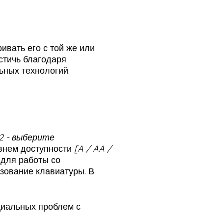
вать его с той же или
остичь благодаря
ьных технологий.
2.2 - выберите
овнем доступности
[A / AA /
для работы со
зование клавиатуры. В
циальных проблем с