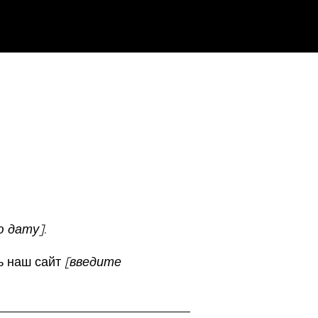
 дату].
ь наш сайт
[введите