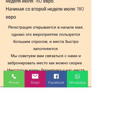
неделя июля: 160 евро.
Начиная со второй недели июля: 180
евро
Регистрация открывается в начале мая,
однако это мероприятие пользуется
большим
спросом, и места быстро
заполняются.
Мы советуем вам связаться с нами и
забронировать место как можно
скорее
.
Некоторые мамы бронируют у нас места
уже в январе!
Phone
Email
Facebook
WhatsApp
ЗДЕСЬ
МЫ
Carrer Mar Mediterrania, 5, 03700
Дения, Аликанте.