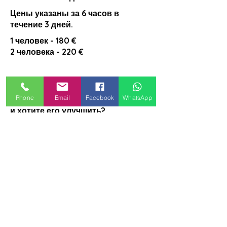
Цены указаны за 6 часов в
течение 3 дней.
1 человек - 180 €
2 человека - 220 €
Phone
Email
Facebook
WhatsApp
Вы уже достигли среднего уровня
и хотите его улучшить?
Нет проблем, у нас есть для вас курс
продвинутого уровня!